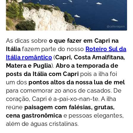
As dicas sobre
o que fazer em Capri na
Itália
fazem parte do nosso
Roteiro Sul da
Itália romântico
(
Capri, Costa Amalfitana,
Matera e Puglia
)
.
A
bro a temporada de
posts da Itália com Capri
pois a ilha foi
um dos
pontos altos da nossa lua de mel
para comemorar 20 anos de casados. De
coração, Capri é a-pai-xo-nan-te. A ilha
reúne
paisagem com falésias, grutas,
cena gastronômica
e pessoas elegantes,
além de águas cristalinas.