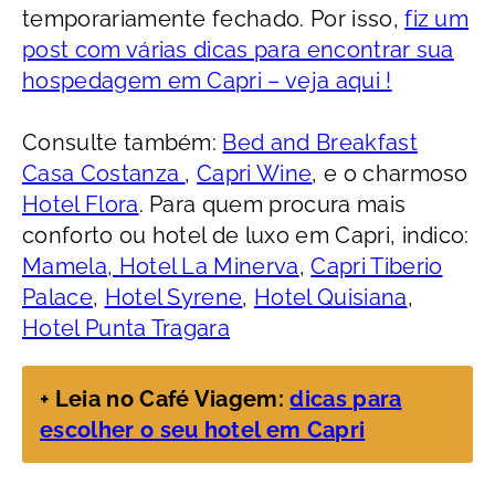
temporariamente fechado. Por isso,
fiz um
post com várias dicas para encontrar sua
hospedagem em Capri – veja aqui !
Consulte também:
Bed and Breakfast
Casa Costanza
,
Capri Wine
, e o charmoso
Hotel Flora
. Para quem procura mais
conforto ou hotel de luxo em Capri, indico:
Mamela,
Hotel La Minerva
,
Capri Tiberio
Palace
,
Hotel Syrene
,
Hotel Quisiana
,
Hotel Punta Tragara
+ Leia no Café Viagem:
dicas para
escolher o seu hotel em Capri