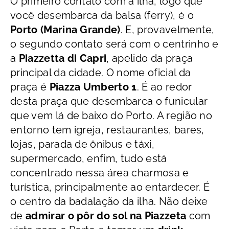
O primeiro contato com a ilha, logo que
você desembarca da balsa (ferry), é o
Porto (Marina Grande)
. E, provavelmente,
o
segundo contato será com o centrinho e
a
Piazzetta di Capri
, apelido da
praça
principal da cidade. O nome oficial da
praça
é
Piazza Umberto 1
. É ao redor
desta praça que desembarca o funicular
que vem lá de baixo do Porto. A região no
entorno tem i
greja, restaurantes, bares,
lojas, parada de ônibus e táxi,
supermercado, enfim, tudo está
concentrado nessa área charmosa e
turística, principalmente ao entardecer. É
o centro da badalação da ilha. Não deixe
de
admirar o
pôr do sol na Piazzeta
com