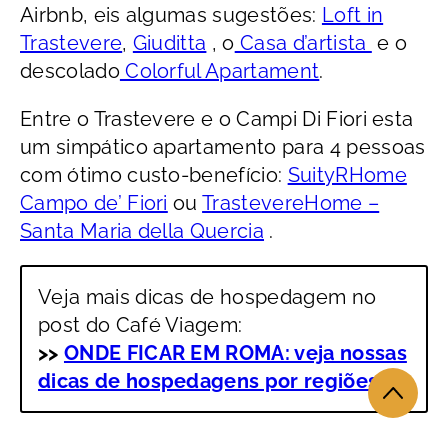
Airbnb, eis algumas sugestões:
Loft in
Trastevere
,
Giuditta
, o
Casa d’artista
e o
descolado
Colorful Apartament
.
Entre o Trastevere e o Campi Di Fiori esta
um simpático apartamento para 4 pessoas
com ótimo custo-benefício:
SuityRHome
Campo de’ Fiori
ou
TrastevereHome –
Santa Maria della Quercia
.
Veja mais dicas de hospedagem no
post do Café Viagem:
>>
ONDE FICAR EM ROMA: veja nossas
dicas de hospedagens por regiões