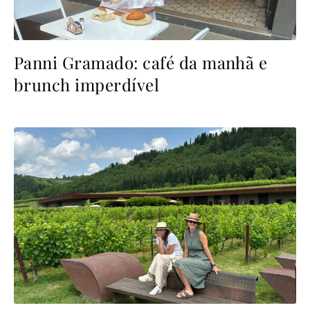
Panni Gramado: café da manhã e
brunch imperdível