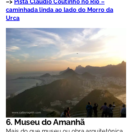
–>
Pista Cláudio Coutinho no Rio –
caminhada linda ao lado do Morro da
Urca
6. Museu do Amanhã
Mais do que museu ou obra arquitetônica