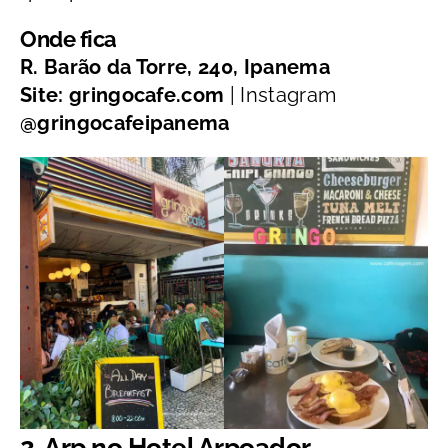
Onde fica
R. Barão da Torre, 240, Ipanema
Site: gringocafe.com
| Instagram
@gringocafeipanema
2. Arp no Hotel Arpoador