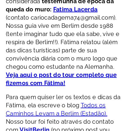
considerada
testemunha de época da
queda do muro:
Fatima Lacerda
(contato
cariocadagema74@gmail.com
).
Nossa guia vive em Berlim desde 1988
(tente imaginar tudo que ela sabe, vive e
respira de Berlim!!). Fátima relatou (além
das dicas turísticas) parte de sua
convivência diária com o muro logo que
chegou como estudante na Alemanha.
Veja aqui o post do tour completo que
fizemos com Fátima!
Para quem quiser ler os textos e dicas da
Fátima, ela escreve o blog
Todos os
Caminhos Levam a Berlim (Estadão).
Nosso tour foi feito através do contato
com
VisitBerlin
(no próximo post vou