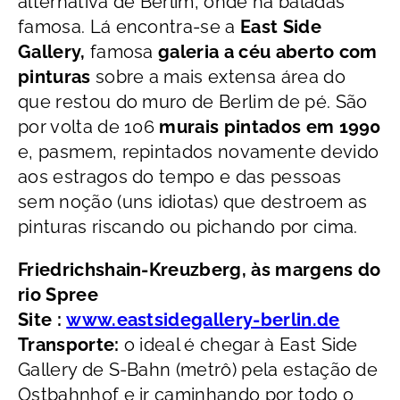
alternativa de Berlim, onde há baladas
famosa. Lá encontra-se a
East Side
Gallery,
famosa
galeria a céu aberto com
pinturas
sobre a mais extensa área do
que restou do muro de Berlim de pé. São
por volta de 106
murais pintados em 1990
e, pasmem, repintados novamente devido
aos estragos do tempo e das pessoas
sem noção (uns idiotas) que destroem as
pinturas riscando ou pichando por cima.
Friedrichshain-Kreuzberg, às margens do
rio Spree
Site :
www.eastsidegallery-berlin.de
Transporte:
o ideal é chegar à East Side
Gallery de S-Bahn (metrô) pela estação de
Ostbahnhof e ir caminhando por todo o