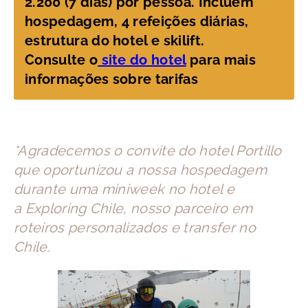
2.200 (7 dias) por pessoa. Incluem
hospedagem, 4 refeições diárias,
estrutura do hotel e skilift.
Consulte o
site do hotel
para mais
informações sobre tarifas
*Agradecemos o convite do hotel Portillo
que oportunizou a nossa hospedagem
durante uma miniweek no hotel e
a Exploring Chile, nosso parceiro em
roteiros personalizados e transfer no
Chile.