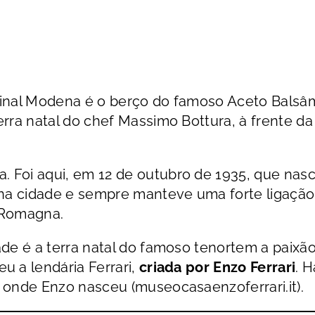
final Modena é o berço do famoso Aceto Balsâ
erra natal do chef Massimo Bottura, à frente da
 Foi aqui, em 12 de outubro de 1935, que nas
 na cidade e sempre manteve uma forte ligação
-Romagna.
ade é a terra natal do famoso tenortem a paixã
u a lendária Ferrari,
criada por Enzo Ferrari
. H
 onde Enzo nasceu (museocasaenzoferrari.it).