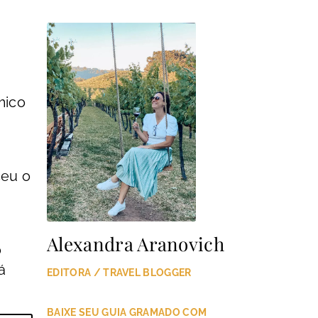
mico
ceu o
Alexandra Aranovich
o
á
EDITORA / TRAVEL BLOGGER
BAIXE SEU GUIA GRAMADO COM