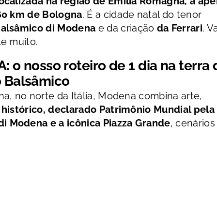
localizada na região de Emilia Romagna, a ap
 60 km de Bologna
. É a cidade natal do tenor
 Balsâmico di Modena
e
da criação
da Ferrari
. V
le muito.
 o nosso roteiro
de 1 dia na terra 
to Balsâmico
a, no norte da Itália, Modena combina arte,
 histórico, declarado Patrimônio Mundial pela
i Modena e a icônica Piazza Grande
, cenários