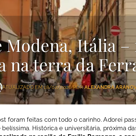
 Modena, Itália – 
a na terra da Ferr
ATUALIZADO EM 18/02/2026 POR
ALEXANDRA ARANO
st foram feitas com todo o carinho. Adorei pas
e belíssima. Histórica e universitária, próxima da