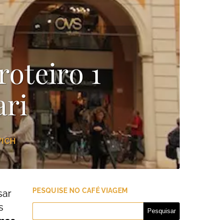
roteiro 1
ari
VICH
PESQUISE NO CAFÉ VIAGEM
sar
s
Pesquisar
por: