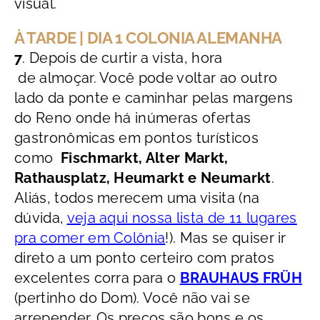
visual.
À TARDE | DIA 1 COLONIA ALEMANHA
7
. Depois de curtir a vista, hora
de almoçar. Você pode voltar ao outro
lado da ponte e caminhar pelas margens
do Reno onde há inúmeras ofertas
gastronômicas em pontos turísticos
como
Fischmarkt, Alter Markt,
Rathausplatz, Heumarkt e Neumarkt
.
Aliás, todos merecem uma visita (na
dúvida,
veja aqui nossa lista de 11 lugares
pra comer em Colônia
!). Mas se quiser ir
direto a um ponto certeiro com pratos
excelentes corra para o
BRAUHAUS FRÜH
(pertinho do Dom). Você não vai se
arrepender. Os preços são bons e os