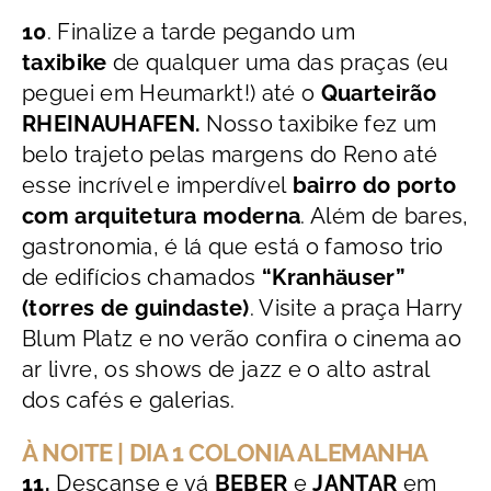
10
. Finalize a tarde pegando um
taxibike
de qualquer uma das praças (eu
peguei em Heumarkt!) até o
Q
uarteirão
RHEINAUHAFEN.
Nosso taxibike fez um
belo trajeto pelas margens do Reno até
esse incrível e imperdível
ba
irro do porto
com arquitetura moderna
. Além de bares,
gastronomia, é lá que está o famoso trio
de edifícios chamados
“Kranhäuser”
(torres de guindaste)
. Visite a praça Harry
Blum Platz e no verão confira o cinema ao
ar livre, os shows de jazz e o alto astral
dos cafés e galerias.
À NOITE | DIA 1 COLONIA ALEMANHA
11.
Descanse e vá
BEBER
e
JANTAR
em