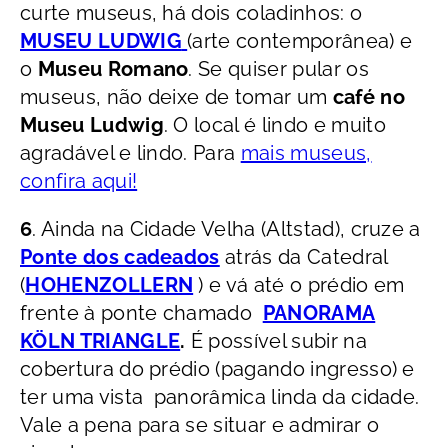
curte museus, há dois coladinhos: o
MUSEU LUDWIG
(arte contemporânea) e
o
Museu Romano
. Se quiser pular os
museus, não deixe de tomar um
café no
Museu Ludwig
. O local é lindo e muito
agradável e lindo. Para
mais museus,
confira aqui!
6
. Ainda na Cidade Velha (Altstad), cruze a
Ponte dos cadeados
atrás da Catedral
(
HOHENZOLLERN
) e vá até o prédio em
frente à ponte chamado
PANORAMA
KÖLN TRIANGLE
.
É possível subir na
cobertura do prédio (pagando ingresso) e
ter uma vista panorâmica linda da cidade.
Vale a pena para se situar e admirar o