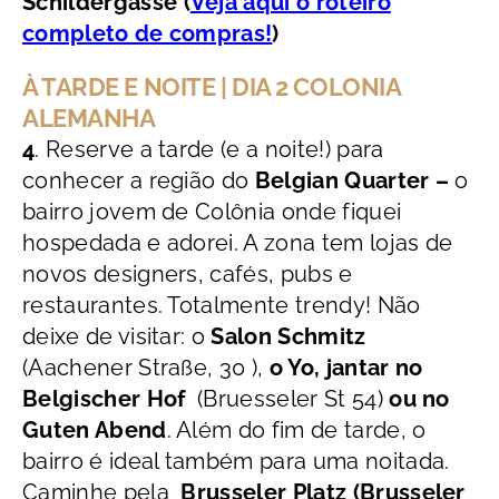
Schildergasse
(
Veja aqui o roteiro
completo de compras!
)
À TARDE E NOITE | DIA 2 COLONIA
ALEMANHA
4
. Reserve a tarde (e a noite!) para
conhecer a r
egião do
Belgian Quarter –
o
bairro jovem de Colônia onde fiquei
hospedada e adorei. A zona tem lojas de
novos designers, cafés, pubs e
restaurantes. Totalmente trendy! Não
deixe de visitar: o
Salon Schmitz
(Aachener Straße, 30 ),
o Yo, jantar no
Belgischer Hof
(
Bruesseler St 54)
ou no
Guten Abend
. Além do fim de tarde, o
bairro é ideal também para uma noitada.
Caminhe pela
Brusseler Platz (Brusseler